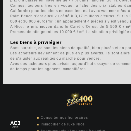
prix ont baissé en moyenne de - 7 % dans l'ancien. Sur la Côte, l
Cannes, toujours très en vogue, affiche des prix stables dan
Californie) pour les biens en excellent état avec vue mer et/ou 
Palm Beach s’est ainsi vu cédé à 3,17 millions d'euros. Sur la C
000 et 30 000 euros/m² : un appartement 4 pièces s’y est vendu p
A Nice, le prix moyen dans le Carré d’Or est de 5 500 € / m²
Promenade atteignent les 10 000 € / m². La situation privilégiée 
Les biens à privilégier
Sans surprise, ce sont les biens de qualité, bien placés et en par
Les acheteurs deviennent de plus en plus avertis. Ils sont alors
de s’ajuster aux réalités du marché pour vendre.
Avec des acheteurs plus avisés, aujourd’hui essayer de commerci
de temps pour les agences immobilières.
Consulter nos honoraires
Immobilier de luxe Nice