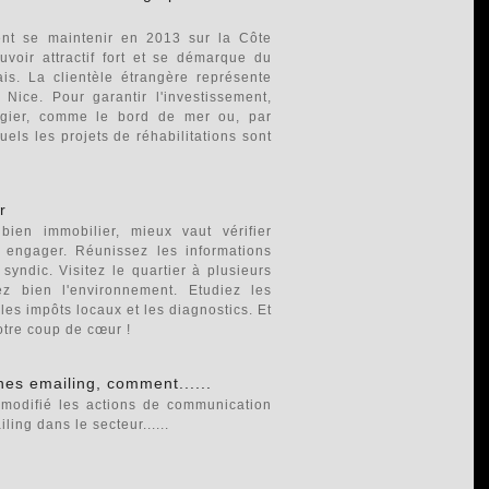
ient se maintenir en 2013 sur la Côte
uvoir attractif fort et se démarque du
is. La clientèle étrangère représente
Nice. Pour garantir l'investissement,
légier, comme le bord de mer ou, par
els les projets de réhabilitations sont
r
ien immobilier, mieux vaut vérifier
 engager. Réunissez les informations
yndic. Visitez le quartier à plusieurs
z bien l'environnement. Etudiez les
les impôts locaux et les diagnostics. Et
otre coup de cœur !
es emailing, comment......
 modifié les actions de communication
ing dans le secteur......