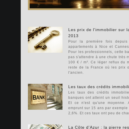
Les prix de l'immobilier sur 
2013
Pour la première fois depui
appartements à Nice et Cannes
Pour les professionnels, cette bai
pas s'attendre à une chute très 
100 € / m². Ce léger reflux du 
reste de la France où les prix
l'ancien.
Les taux des crédits immobil
Les taux des crédits immobilie
banques ont atteint un seuil his
Et ce n'est qu'une moyenne. 
emprunt sur 15 ans par exemple p
2,6%. Et ces taux ont peu de ch
La Côte d'Azur : la pierre re