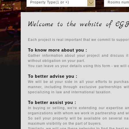
Property Type(1 or +)
Rooms num
Welcome to the website of CGF
Each project is real important that we commit to suppo
To know more about you :
Gather information about your project and discuss it
without obligation on your part.
You can leave us your details using this form - we will 
To better advise you :
We will be at your side in all your efforts to purchas
manner, including through exclusive partnerships wit
specializing in law and international taxation.
To better assist you :
In buying or selling, we're extending our expertise 
organizations with whom we work in partnership and wit
So sell your property will be available on several na
maximum visibility on the part of buyers.
Similarly, we will use these networks to find the best p