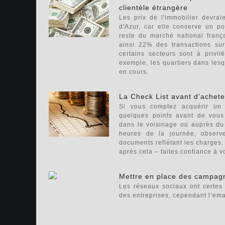
clientèle étrangère
Les prix de l'immobilier devra
d'Azur, car elle conserve un po
reste du marché national frança
ainsi 22% des transactions sur 
certains secteurs sont à privi
exemple, les quartiers dans lesqu
en cours.
La Check List avant d'achete
Si vous comptez acquérir un b
quelques points avant de vous
dans le voisinage ou auprès du s
heures de la journée, observe
documents reflétant les charges, 
après cela – faites confiance à v
Mettre en place des campagn
Les réseaux sociaux ont certes
des entreprises, cependant l’email