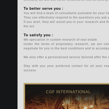
To better serve you :
You will find a team of consultants available for your l
They can effectively respond to the questions you ask yo
If you wish, they will assist you in your research and th
the act.
To satisfy you :
We specialize in custom research of real estate.
Under the terms of proprietary research, we are com
negotiate for you in the best conditions and to accompa
We also offer a personalized service tailored after the 
Stay with you your preferred contact for all your re
success.
CGF INTERNATIONAL