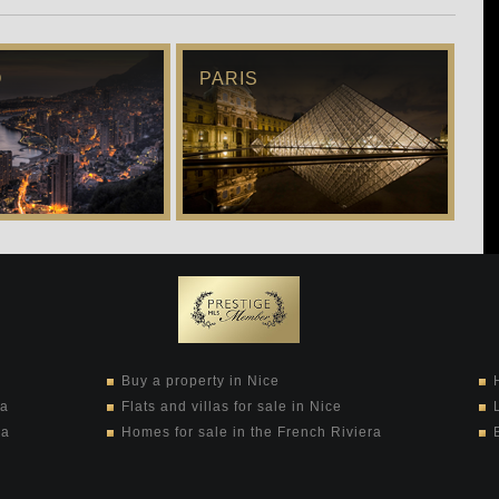
O
PARIS
Buy a property in Nice
ra
Flats and villas for sale in Nice
ra
Homes for sale in the French Riviera