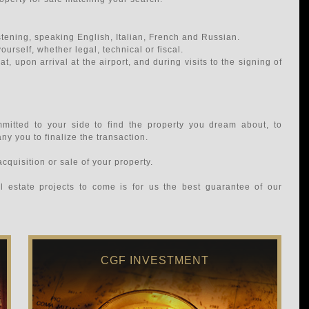
istening, speaking English, Italian, French and Russian.
urself, whether legal, technical or fiscal.
at, upon arrival at the airport, and during visits to the signing of
mitted to your side to find the property you dream about, to
ny you to finalize the transaction.
acquisition or sale of your property.
al estate projects to come is for us the best guarantee of our
CGF INVESTMENT