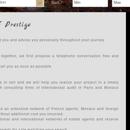
ber
Surf. :
 Prestige
rt you and advise you personally throughout your journey.
 together, we first propose a telephone conversation free and
call you as soon as possible.
e or sell and we will help you realize your project in a timely
h consulting firms of international audit in Paris and Monaco
and an extensive network of French agents, Monaco and foreign
hout additional cost you incurred.
tional and international networks of estate agents and receive
roperty for sale matching your search.