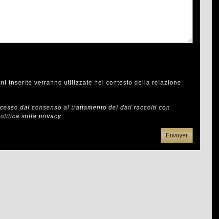
i inserite verranno utilizzate nel contesto della relazione
recesso dal consenso al trattamento dei dati raccolti con
olitica sulla privacy
Envoyer