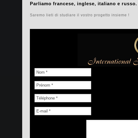
Parliamo francese, inglese, italiano e russo.
Saremo lieti di studiare il vostro progetto insieme !