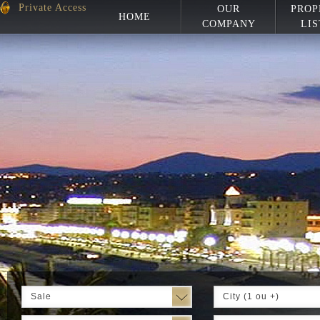
Private Access
OUR
PROP
HOME
COMPANY
LIS
Sale
City (1 ou +)