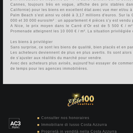
Cannes, toujours très en vogue, affiche des prix stables dan
Californie) pour les biens en excellent état avec vue mer et/ou 
Palm Beach s’est ainsi vu cédé à 3,17 millions d'euros. Sur la C
000 et 30 000 euros/m² : un appartement 4 pièces s’y est vendu p
A Nice, le prix moyen dans le Carré d’Or est de 5 500 € / m²
Promenade atteignent les 10 000 € / m². La situation privilégiée 
Les biens à privilégier
Sans surprise, ce sont les biens de qualité, bien placés et en par
Les acheteurs deviennent de plus en plus avertis. Ils sont alors
de s’ajuster aux réalités du marché pour vendre.
Avec des acheteurs plus avisés, aujourd’hui essayer de commerci
de temps pour les agences immobilières.
Consulter nos honoraires
Immobiliare di lusso Costa Azzurra
Proprietà in vendità nella Costa Azzurra