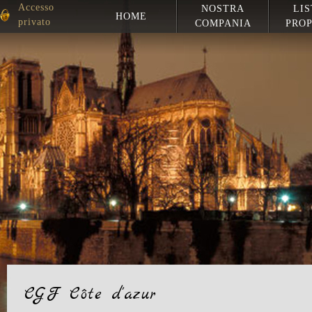
Accesso
NOSTRA
LIS
HOME
privato
COMPANIA
PROP
CGF Côte d'azur