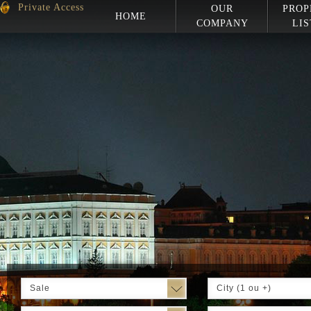
Private Access
OUR
PROP
HOME
COMPANY
LIS
Sale
City (1 ou +)